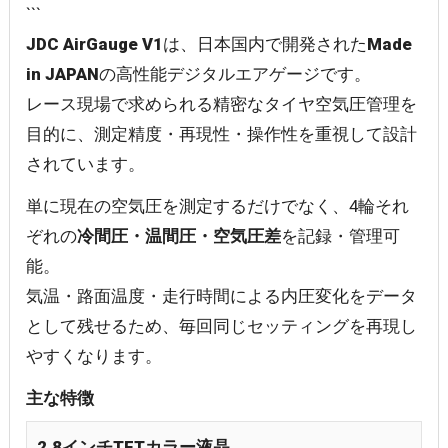
```
JDC AirGauge V1
は、日本国内で開発された
Made
in JAPAN
の高性能デジタルエアゲージです。
レース現場で求められる精密なタイヤ空気圧管理を
目的に、測定精度・再現性・操作性を重視して設計
されています。
単に現在の空気圧を測定するだけでなく、4輪それ
ぞれの
冷間圧・温間圧・空気圧差
を記録・管理可
能。
気温・路面温度・走行時間による内圧変化をデータ
として残せるため、毎回同じセッティングを再現し
やすくなります。
主な特徴
2.8インチTFTカラー液晶