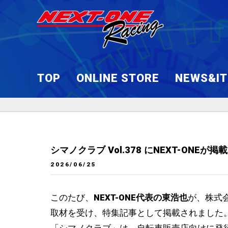
TOP
ONLINE STORE
NEWS&I
今すぐ注文！
販売商品カタログ
シマノクラブ Vol.378 にNEXT-ONEが
フレーム＆パーツリスト
2026/06/25
エンジン＆パーツリスト
このたび、
NEXT-ONE代表の東浩也
が、株式
オイル・スプレー
取材を受け、特集記事として掲載されました
フレームパーツ