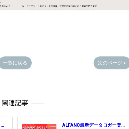
一覧に戻る
次のページ >
関連記事
JDC AirGauge V1 新発売（日本製デジタルエアゲージ）
ALFANO最新データロガー登場｜ALFANO7-2026＆LEGEND（6バージョン）