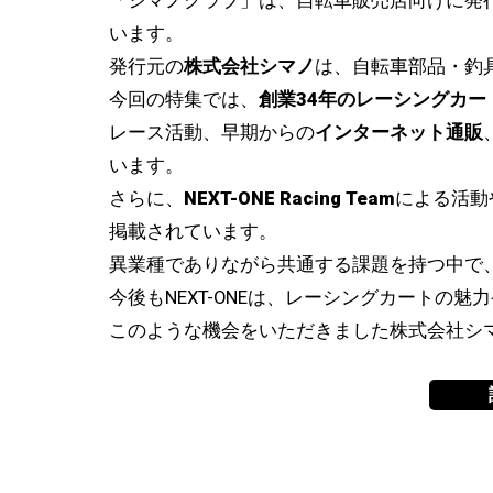
「シマノクラブ」は、自転車販売店向けに発
います。
エンジンパーツ
発行元の
株式会社シマノ
は、自転車部品・釣
データロガー＆計測機
今回の特集では、
創業34年のレーシングカー
レース活動、早期からの
インターネット通販
測定工具（エアーゲージ）
います。
スタンド＆エンジンツール
さらに、
NEXT-ONE Racing Team
による活動
掲載されています。
ヘルメット＆シールド
異業種でありながら共通する課題を持つ中で
ウエア＆プロテクター
今後もNEXT-ONEは、レーシングカートの
このような機会をいただきました株式会社シ
カート雑誌
中古商品
エンジンメンテナンス
タイヤ＆タイヤパーツ