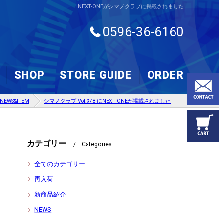
NEXT-ONEがシマノクラブに掲載されました
0596-36-6160
SHOP
STORE GUIDE
ORDER
NEWS&ITEM
シマノクラブ Vol.378 にNEXT-ONEが掲載されました
R
 SHIFTER CUP JAPAN
カテゴリー
Categories
E Racing 2025 ROK-SHIFTER レースレポートPart１
全てのカテゴリー
 GALLERY
再入荷
新商品紹介
NEWS