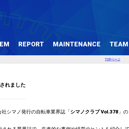
TEM
REPORT
MAINTENANCE
TEAM
TOPページ
FRAME REPAIR
CALENDA
2023 ROK
掲載されました
NEXT-ON
DRIVER’S
会社シマノ発行の自転車業界誌「
シマノクラブ Vol.378
」の
。